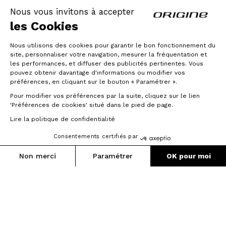
léger. L’intérieur des tubes est ensuite
usiné en épaisseur variable (technologie
Nous vous invitons à accepter
Triple Butted).
les Cookies
Nous utilisons des cookies pour garantir le bon fonctionnement du
site, personnaliser votre navigation, mesurer la fréquentation et
les performances, et diffuser des publicités pertinentes. Vous
pouvez obtenir davantage d'informations ou modifier vos
préférences, en cliquant sur le bouton « Paramétrer ».
Pour modifier vos préférences par la suite, cliquez sur le lien
'Préférences de cookies' situé dans le pied de page.
Lire la politique de confidentialité
Consentements certifiés par
Non merci
Paramétrer
OK pour moi
Axeptio consent
Plateforme de Gestion du Consentement : Personnalisez vos O
Notre plateforme vous permet d'adapter et de gérer vos paramètr
Traitement thermique T4
avant soudure, traitement
thermique T6 après soudure