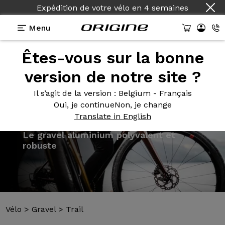
Expédition de votre vélo
en
4 semaines
Menu
Êtes-vous sur la bonne
Présentation
Modèles
Technologies
version de notre site ?
Il s’agit de la version
: Belgium - Français
Oui, je continue
Non, je change
Translate in English
Vélo
>
Gravel
>
Trail