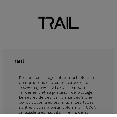
Trail
Presque aussi léger et confortable que
de nombreux cadres en carbone, le
nouveau gravel Trail séduit par son
rendement et sa précision de pilotage.
Le secret de ces performances ? Une
construction très technique. Les tubes
sont extrudés à partir d’aluminium 6061,
un alliage très haut gamme, rigide et