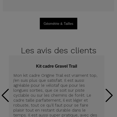
Géométrie & Tailles
Les avis
des clients
Kit cadre Gravel Trail
Mon kit cadre Origine Trail est vraiment top,
Me
j’en suis plus que satisfait. Il est aussi
ch
agréable pour le vélotaf que pour les
Po
longues sorties, que ce soit sur piste
De
cyclable ou sur les chemins de forêt. Le
lé
cadre taille parfaitement, il est léger et
(4
robuste, tout ce qu’il faut pour se faire
co
plaisir tout en restant durable dans le
Pr
temps. Il est aussi super pratique, avec des