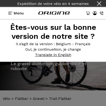
Expédition de votre vélo
en
4 semaines
Menu
Êtes-vous sur la bonne
Présentation
Modèles
Technologies
version de notre site ?
Il s’agit de la version
: Belgium - Français
Oui, je continue
Non, je change
Translate in English
Vélo
>
Flatbar
>
Gravel
>
Trail Flatbar