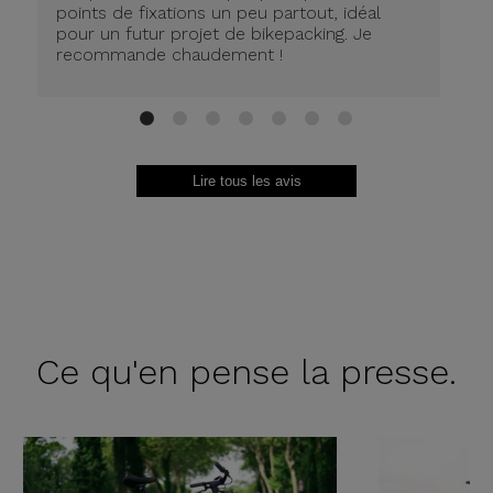
Co
points de fixations un peu partout, idéal
so
pour un futur projet de bikepacking. Je
le
recommande chaudement !
te
sa
1
2
3
4
5
6
7
Lire tous les avis
Ce qu'en
pense la presse.