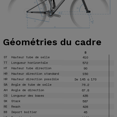
Géométries
du cadre
S
ST
Hauteur tube de selle
410
TT
Longueur horizontale
572
HT
Hauteur tube direction
90
HR
Hauteur direction standard
150
HR
Hauteur direction possible
De 145 à 170
SA
Angle de tube de selle
76.2
AH
Angle de direction
67.8
CS
Longueur des bases
435
SK
Stack
587
RE
Reach
428
BB
Déport boitier
45