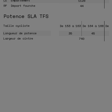
LE
Empattement
1128
RF
Déport fourche
44
Potence SLA TFS
Taille cycliste
De 153 à 163
De 164 à 168
De 
Longueur de potence
35
45
Largeur de cintre
740