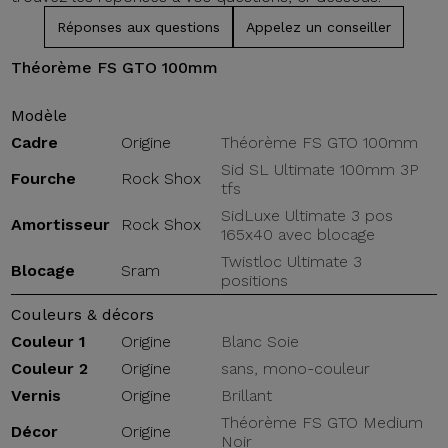
Réponses aux questions
Appelez un conseiller
Théorème FS GTO 100mm
Modèle
Cadre
Origine
Théorème FS GTO 100mm
Sid SL Ultimate 100mm 3P
Fourche
Rock Shox
tfs
SidLuxe Ultimate 3 pos
Amortisseur
Rock Shox
165x40 avec blocage
Twistloc Ultimate 3
Blocage
Sram
positions
Couleurs & décors
Couleur 1
Origine
Blanc Soie
Couleur 2
Origine
sans, mono-couleur
Vernis
Origine
Brillant
Théorème FS GTO Medium
Décor
Origine
Noir