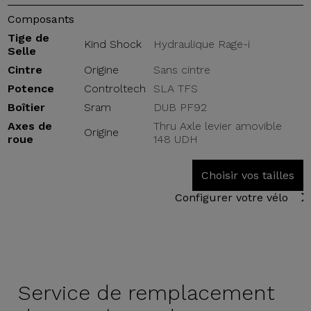
Composants
Tige de
Kind Shock
Hydraulique Rage-i
Selle
Cintre
Origine
Sans cintre
Potence
Controltech
SLA TFS
Boîtier
Sram
DUB PF92
Axes de
Thru Axle levier amovible
Origine
roue
148 UDH
Choisir vos tailles
Configurer votre vélo
Service de
remplacement