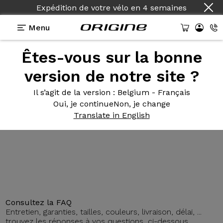
Expédition de votre vélo
en
4 semaines
Menu
Êtes-vous sur la bonne
Présentation
Technologies
version de notre site ?
Il s’agit de la version
: Belgium - Français
Oui, je continue
Non, je change
Théorème FS
GTO 100mm
Translate in English
Consultez la FAQ
Entretien, garanties, tailles, couleurs, livraison, délai, ...
trouvez les réponses à vos questions, ci-dessous.