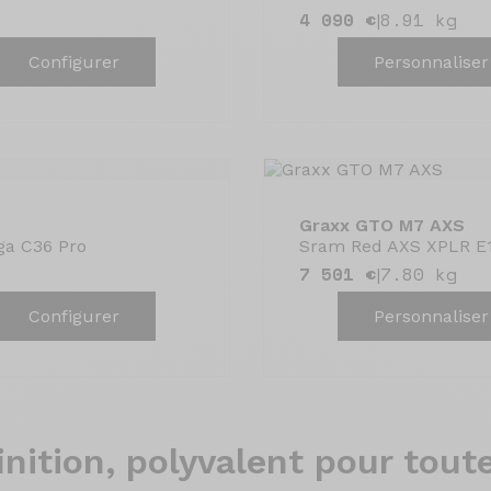
4 090 €
8.91 kg
|
Configurer
Personnaliser
Graxx GTO M7 AXS
ga C36 Pro
Sram Red AXS XPLR E1
7 501 €
7.80 kg
|
Configurer
Personnaliser
nition, polyvalent pour toute