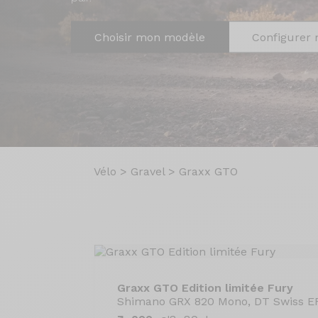
Choisir mon modèle
Configurer 
Vélo
>
Gravel
>
Graxx GTO
Graxx GTO Edition limitée Fury
Shimano GRX 820 Mono, DT Swiss ER