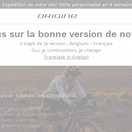
Expédition de votre vélo
100% personnalisé en
4 semain
s sur la bonne version de not
Présentation
Modèles
Technolo
Il s’agit de la version
: Belgium - Français
Oui, je continue
Non, je change
Translate in English
 pour toutes les conditions.
référence sur le marché.
é font de lui l'arme idéale
ds de roues, ses
 gravel un voyageur hors