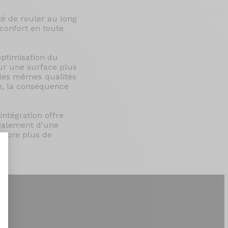
té de rouler au long
 confort en toute
optimisation du
ur une surface plus
 les mêmes qualités
e, la conséquence
intégration offre
également d'une
encore plus de
nt : Personnalisez vos Options