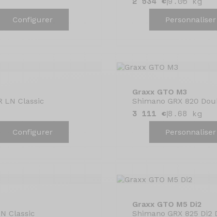
2 534 €
9.05 kg
|
Configurer
Personnaliser
Graxx GTO M3
 LN Classic
Shimano GRX 820 Doub
3 111 €
8.68 kg
|
Configurer
Personnaliser
Graxx GTO M5 Di2
N Classic
Shimano GRX 825 Di2 D