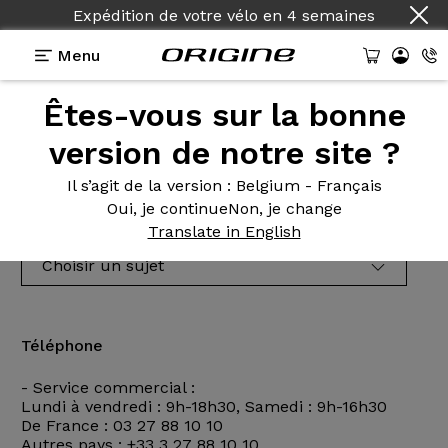
Expédition de votre vélo
en
4 semaines
Menu
Nous
contacter
Êtes-vous sur la bonne
version de notre site ?
Veuillez choisir votre sujet et votre question dans
le menu déroulant avant de nous contacter.
Il s’agit de la version
: Belgium - Français
Oui, je continue
Non, je change
Message
Translate in English
Choisir un sujet
Téléphone
- Service commercial :
Lundi à vendredi : 9h-18h30, Samedi : 9h-16h30
De France :
03 27 88 10 10
Autres pays :
+33 3 27 88 10 10