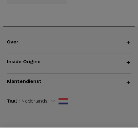
Over
+
Inside Origine
+
Klantendienst
+
Taal :
Nederlands
Algemene voorwaarden
|
Wettelijke bepalingen