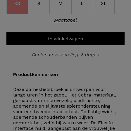
XS
S
M
L
XL
Maattabel
In winkelwagen
Geplande verzending: 3 dagen
Productkenmerken
Deze damesfietsbroek is ontworpen voor
lange uren in het zadel. Het Cobra-materiaal,
gemaakt van microvezels, biedt lichte,
ademende en slijtvaste spierondersteuning
voor een tweede-huid-effect. De lichtgewicht,
ademende schouderbanden blijven
comfortabel, zelfs bij warm weer. De Elastic
Interface huid, aangepast aan de vrouwelijke