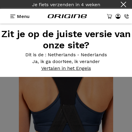
Je fiets verzenden
in
4 weken
Menu
Zit je op de juiste versie van
Uitrusting
>
Kleding
>
Damesfietsbroek met zwart
logo Wit
onze site?
Dit is de
: Netherlands - Nederlands
Ja, ik ga door
Nee, ik verander
Vertalen in het Engels