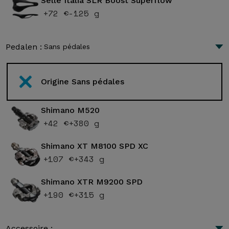
Selle Italia SLR Boost Superflow
+72 €
-125 g
Pedalen :
Sans pédales
Origine Sans pédales
Shimano M520
+42 €
+380 g
Shimano XT M8100 SPD XC
+107 €
+343 g
Shimano XTR M9200 SPD
+190 €
+315 g
Accessoire :