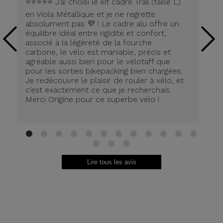
⭐️⭐️⭐️⭐️⭐️ J’ai choisi le kit cadre Trail (taille L)
Pe
en Viola Métallique et je ne regrette
la
absolument pas 💜 ! Le cadre alu offre un
équilibre idéal entre rigidité et confort,
associé à la légèreté de la fourche
carbone, le vélo est maniable, précis et
agréable aussi bien pour le vélotaff que
pour les sorties bikepacking bien chargées.
Je redécouvre le plaisir de rouler à vélo, et
c’est exactement ce que je recherchais.
Merci Origine pour ce superbe vélo !
1
2
3
4
5
6
7
8
9
10
11
12
13
14
15
Lire tous les avis