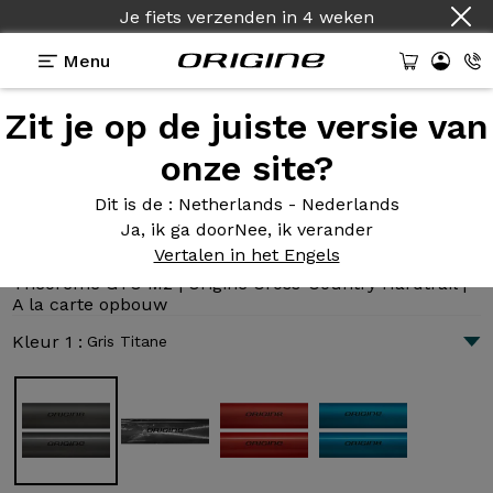
Je fiets verzenden
in
4 weken
Menu
Zit je op de juiste versie van
Presentatie
Technologie
onze site?
Dit is de
: Netherlands - Nederlands
Ja, ik ga door
Nee, ik verander
Théorème GTO M2
Vertalen in het Engels
3 025 €
|
10.5 kg
Théorème GTO M2 | Origine Cross-Country Hardtrail |
A la carte opbouw
Kleur 1 :
Gris Titane