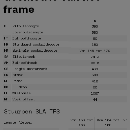
frame
S
ST
Zitbuishoogte
395
TT
Bovenbuislengte
580
HT
Balhoofdhoogte
90
HR
Standaard cockpithoogte
150
HR
Maximale cockpithoogte
Van 145 tot 170
SA
Zitbuishoek
74.3
AH
Balhoofdhoek
68.5
CS
Lengte achtervork
430
SK
Stack
598
RE
Reach
412
BB
BB drop
60
LE
Wielbasis
1097
RF
Vork offset
44
Stuurpen SLA TFS
Van 153 tot
Van 164 tot
Van
Lengte fietser
163
168