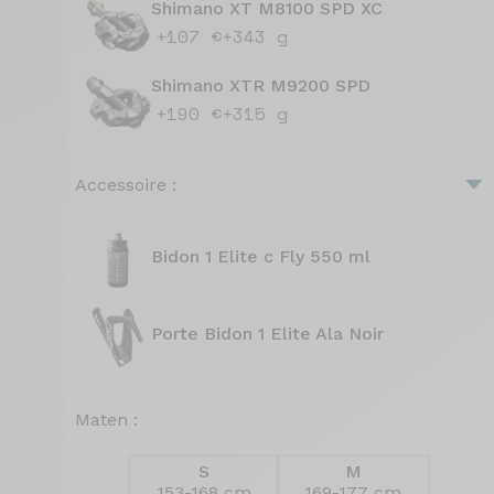
Shimano XT M8100 SPD XC
+107 €
+343 g
Shimano XTR M9200 SPD
+190 €
+315 g
Accessoire :
Bidon 1 Elite c Fly 550 ml
Porte Bidon 1 Elite Ala Noir
Maten :
S
M
153-168 cm
169-177 cm