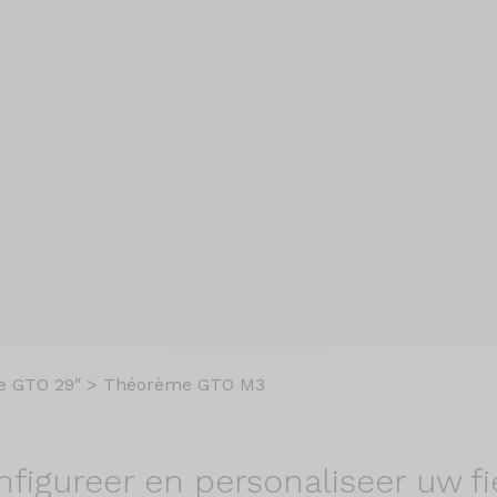
 GTO 29″
>
Théorème GTO M3
nfigureer en
personaliseer uw fi