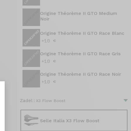
Origine Théorème II GTO Medium
Noir
Origine Théorème II GTO Race Blanc
+10 €
Origine Théorème II GTO Race Gris
+10 €
Origine Théorème II GTO Race Noir
+10 €
Zadel :
X3 Flow Boost
aliseer uw opties
Selle Italia X3 Flow Boost