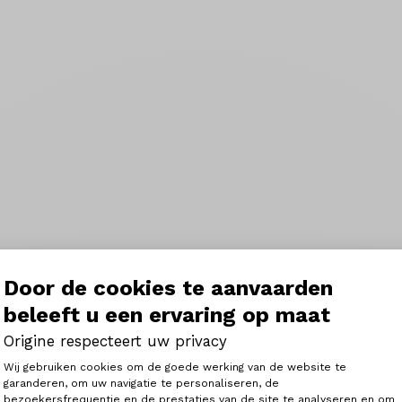
Door de cookies te aanvaarden
beleeft u een ervaring op maat
Origine respecteert uw privacy
Toestemmingsbeheerplatform: Person
Wij gebruiken cookies om de goede werking van de website te
garanderen, om uw navigatie te personaliseren, de
bezoekersfrequentie en de prestaties van de site te analyseren en om
Axeptio consent