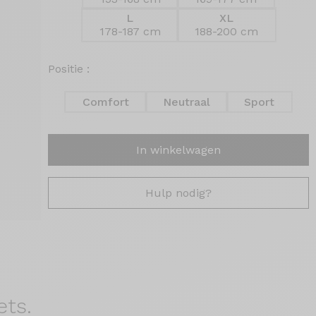
L
XL
178-187 cm
188-200 cm
Positie :
Comfort
Neutraal
Sport
In winkelwagen
Hulp nodig?
ets.