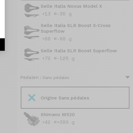
Selle Italia Novus Model X
+13 €
-35 g
Selle Italia SLR Boost X-Cross
Superflow
+68 €
-90 g
Selle Italia SLR Boost Superflow
+72 €
-125 g
Pedalen :
Sans pédales
Origine Sans pédales
Shimano M520
+42 €
+380 g