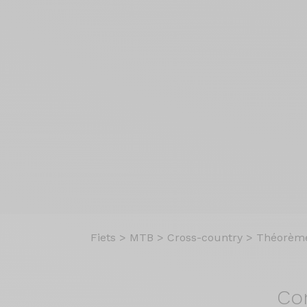
Fiets
>
MTB
>
Cross-country
>
Théorème
Co