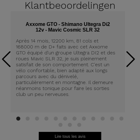
Klantbeoordelingen
Axxome GTO - Shimano Ultegra Di2
12v - Mavic Cosmic SLR 32
Après 14 mois, 12200 km, 81 cols et
Ap
168000 m de D+ faits avec cet Axxome
A
GTO équipé d'un groupe Ultegra DI2 et des
ro
roues Mavic SLR 32, je suis pleinement
tr
satisfait de son comportement. C'est un
co
vélo confortable, bien adapté aux longs
pn
parcours avec du dénivelé,
ré
particulièrement en montagne. Il demeure
de
néanmoins tonique pour faire les sorties
in
club un peu nerveuses.
on
be
ri
au
Br
1
2
3
4
5
6
7
8
9
10
11
12
13
14
15
Lire tous les avis