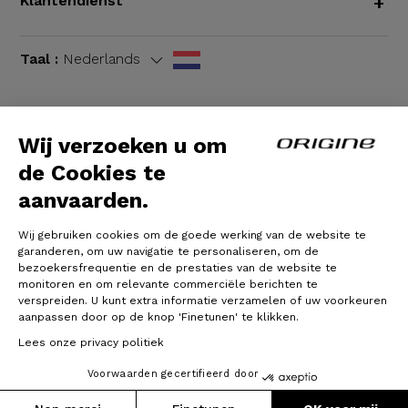
Klantendienst
+
Taal :
Nederlands
Wij verzoeken u om
Algemene voorwaarden
|
Wettelijke bepalingen
de Cookies te
aanvaarden.
Wij gebruiken cookies om de goede werking van de website te
garanderen, om uw navigatie te personaliseren, om de
bezoekersfrequentie en de prestaties van de website te
monitoren en om relevante commerciële berichten te
verspreiden. U kunt extra informatie verzamelen of uw voorkeuren
aanpassen door op de knop 'Finetunen' te klikken.
© Origine Cycles
Lees onze privacy politiek
Voorwaarden gecertifieerd door
Prijs :
Gewicht :
3 100 €
7.31 kg
In winkelwagen