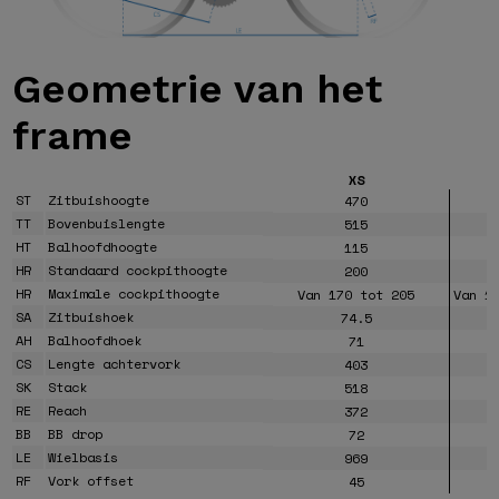
Geometrie van
het
frame
XS
ST
Zitbuishoogte
470
TT
Bovenbuislengte
515
HT
Balhoofdhoogte
115
HR
Standaard cockpithoogte
200
HR
Maximale cockpithoogte
Van 170 tot 205
Van 1
SA
Zitbuishoek
74.5
AH
Balhoofdhoek
71
CS
Lengte achtervork
403
SK
Stack
518
RE
Reach
372
BB
BB drop
72
LE
Wielbasis
969
RF
Vork offset
45