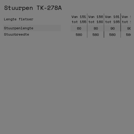
Stuurpen TK-278A
Van 151
Van 156
Van 161
Van 1
Lengte fietser
tot 155
tot 160
tot 165
tot 1
Stuurpenlengte
60
80
90
90
Stuurbreedte
580
580
580
580