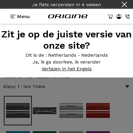
Je fiets verzenden
in
4 weken
Menu
Zit je op de juiste versie van
Presentatie
Technologie
onze site?
Dit is de
: Netherlands - Nederlands
Ja, ik ga door
Nee, ik verander
Axxome 400 Flatbar M4 AXS
Vertalen in het Engels
3 100 €
|
7.3 kg
Axxome 400 Flatbar M4 AXS
Kleur 1 :
Gris Titane