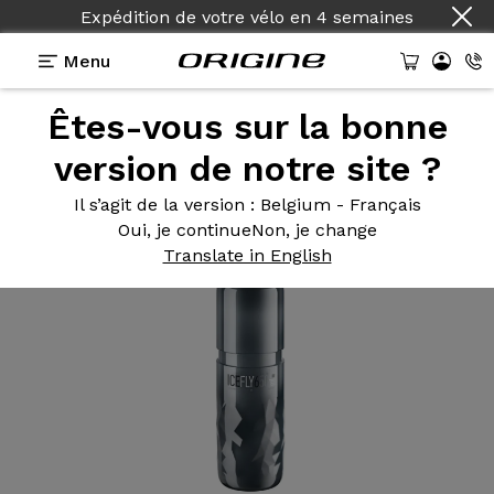
Expédition de votre vélo
en
4 semaines
Menu
Êtes-vous sur la bonne
Equipements
>
Bidon
>
Ice Fly 650 ml thermique
2h
version de notre site ?
Il s’agit de la version
: Belgium - Français
Oui, je continue
Non, je change
Translate in English