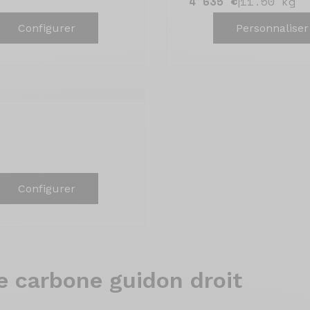
4 635 €
11.50 kg
|
Configurer
Personnaliser
Configurer
e carbone guidon droit