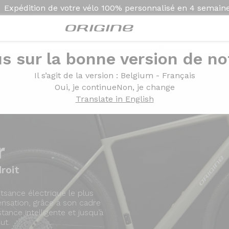
Expédition de votre vélo
100% personnalisé en
4 semain
s sur la bonne version de not
Présentation
Modèles
Technolo
Il s’agit de la version
: Belgium - Français
Oui, je continue
Non, je change
Translate in English
r
roit
tsance électrique le plus
sation, grâce à son cadre
tance intelligente et jusqu’à
ut.