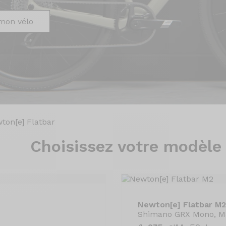
mon vélo
ton[e] Flatbar
Choisissez
votre modèle
Newton[e] Flatbar M2
Shimano GRX Mono, M