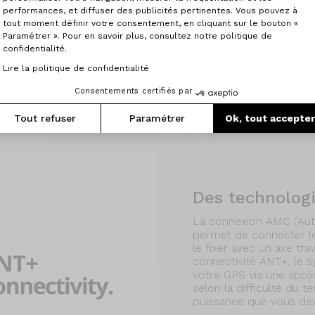
performances, et diffuser des publicités pertinentes. Vous pouvez à
de seulement 3,2 kg, le
tout moment définir votre consentement, en cliquant sur le bouton «
Nm et la batterie a
Paramétrer ». Pour en savoir plus, consultez notre politique de
tion un Range Extender
confidentialité.
capacité à 435 Wh. La
de charge rapide lui
Lire la politique de confidentialité
on autonomie en
Consentements certifiés par
Tout refuser
Paramétrer
Ok, tout accepte
Des technologi
La connexion AMC (Aut
permet de connecter l
le fixer avec un axe tra
connectivité ANT+, le s
votre GPS via une appli
selon la difficulté du t
puissance que vous dé