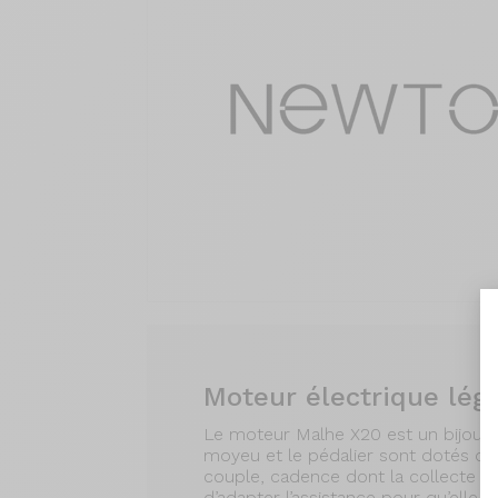
Moteur électrique lége
Le moteur Malhe X20 est un bijou d
moyeu et le pédalier sont dotés de
couple, cadence dont la collecte d
d’adapter l’assistance pour qu’elle so