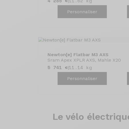
4 285 €
11.62 kg
|
Personnaliser
Newton[e] Flatbar M3 AXS
Sram Apex XPLR AXS, Mahle X20
5 741 €
11.14 kg
|
Personnaliser
Le vélo
électriqu