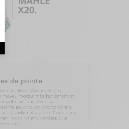
r
es de pointe
omatic Motor Connection) qui
e moyeu moteur très facilement et
versant classique. Avec sa
ystème peut se lier directement à
cation dédiée et adapter l’assistance
errain, votre rythme cardiaque, la
veloppez.