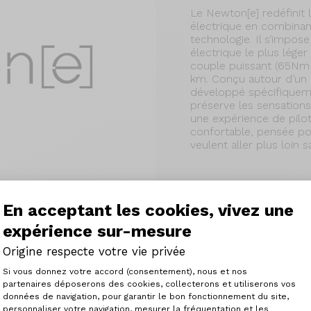
Le Newton[e] redéfinit 
électrique en combinan
technologie. Il s’impos
électrique le plus lége
couple puissant (65Nm
km. Conçu autour d’un
développé spécifiquemen
préserve les sensations 
une expérience de pilo
confortable, pensée pou
veulent aller plus loin
En acceptant les cookies, vivez une
expérience sur-mesure
r et puissant
Origine respecte votre vie privée
Plateforme de Gestion du Consenteme
e technologie. Le
Si vous donnez votre accord (consentement), nous et nos
 capteurs de vitesse,
partenaires déposerons des cookies, collecterons et utiliserons vos
es informations permet
données de navigation, pour garantir le bon fonctionnement du site,
personnaliser votre navigation, mesurer la fréquentation et les
it la plus naturelle
Axeptio consent