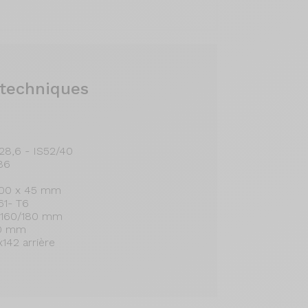
 techniques
/28,6 - IS52/40
F86
700 x 45 mm
61- T6
nt 160/180 mm
80 mm
x142 arrière