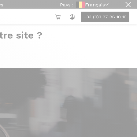
es
Pays :
Français
+33 (0)3 27 88 10 10
re site ?