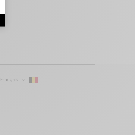
r
Français