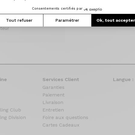
Consentements certifiés par
Tout refuser
Paramétrer
Ok, tout accepte
teur
ine
Services Client
Langue :
Garanties
Paiement
Livraison
ling Club
Entretien
ing Division
Foire aux questions
Cartes Cadeaux