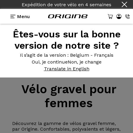
Expédition de votre vélo
en
4 semaines
Menu
Êtes-vous sur la bonne
version de notre site ?
Il s’agit de la version
: Belgium - Français
Oui, je continue
Non, je change
Vélo
>
Gravel
Translate in English
Vélo gravel
pour
femmes
Découvrez la gamme de vélos gravel femme,
par Origine. Confortables, polyvalents et légers,