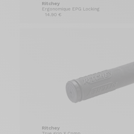
Ritchey
Ergonomique EPG Locking
14.90 €
Ritchey
True grip X Comp