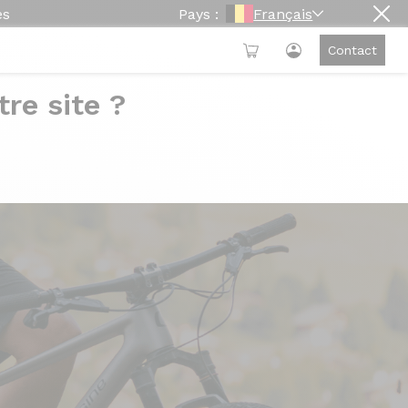
es
Pays :
Français
Contact
re site ?