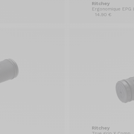
Ritchey
Ergonomique EPG 
14.90 €
Ritchey
True grip X Comp