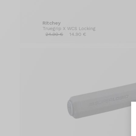
Ritchey
Truegrip X WCS Locking
24.90 €
14.90 €