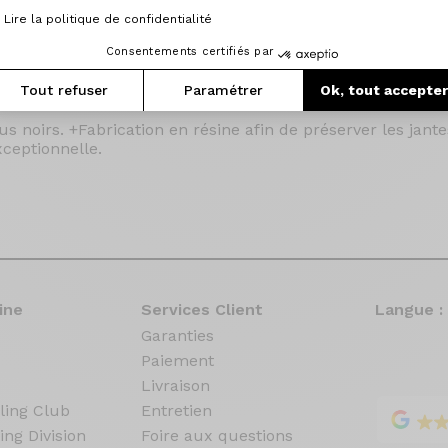
Lire la politique de confidentialité
Consentements certifiés par
Tout refuser
Paramétrer
Ok, tout accepte
 noirs. +Fabrication en résine afin de préserver les jan
ceptionnelle.
ine
Services Client
Langue :
Garanties
Paiement
Livraison
ling Club
Entretien
ing Division
Foire aux questions