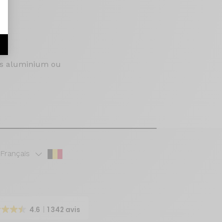
r
tes aluminium ou
Français
4.6
1 342 avis