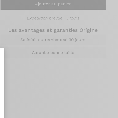
Ajouter au panier
Expédition prévue : 3 jours
Les avantages et garanties Origine
Satisfait ou remboursé 30 jours
Garantie bonne taille
nt : Personnalisez vos Options