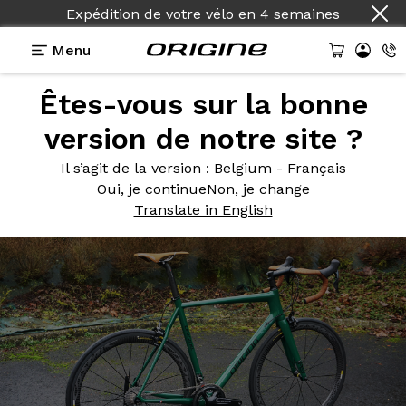
Expédition de votre vélo
en
4 semaines
Menu
Êtes-vous sur la bonne
Photos
> Axxome RS2 - Colors On Demand
version de notre site ?
Axxome RS2
- Colors On
Il s’agit de la version
: Belgium - Français
Demand
Oui, je continue
Non, je change
Translate in English