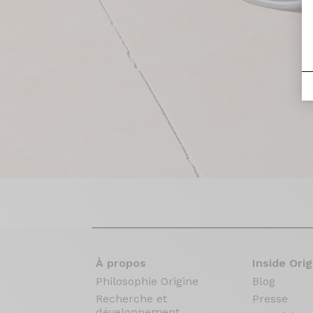
À propos
Inside Orig
Philosophie Origine
Blog
Recherche et
Presse
développement