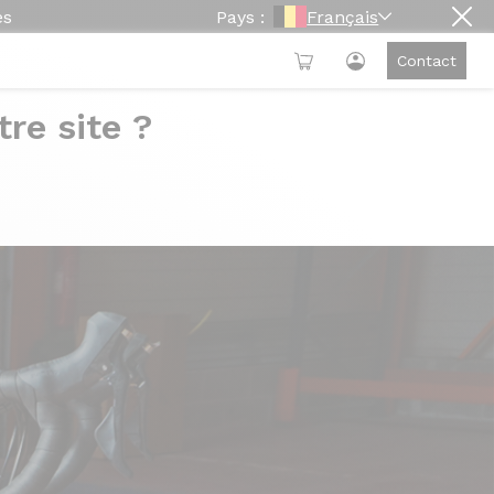
es
Pays :
Français
Contact
re site ?