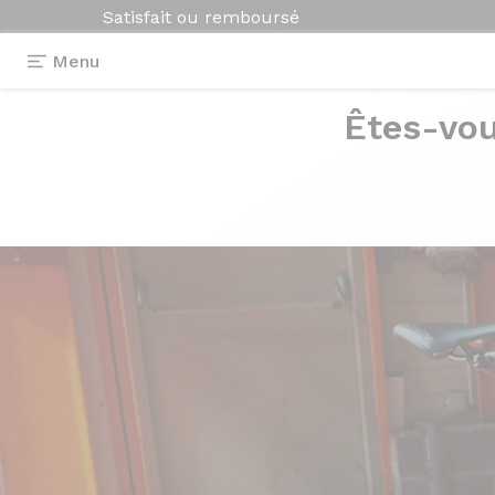
Satisfait ou remboursé
Menu
Êtes-vou
Photos
> Axxome 350 Colors on demand
Axxome 350
Col