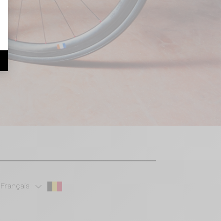
r
Français