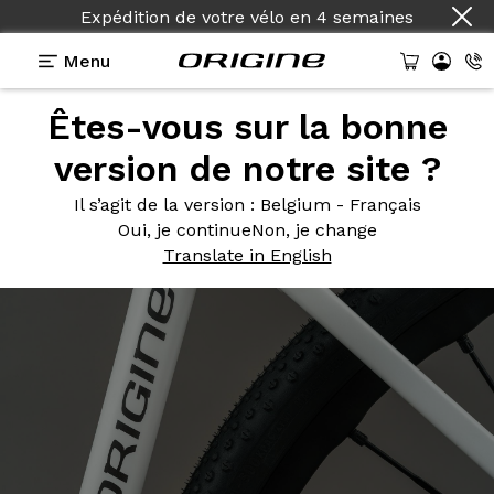
Expédition de votre vélo
en
4 semaines
Menu
Êtes-vous sur la bonne
Photos
> Blanc Cristal
version de notre site ?
Blanc
Cristal
Il s’agit de la version
: Belgium - Français
Oui, je continue
Non, je change
Translate in English