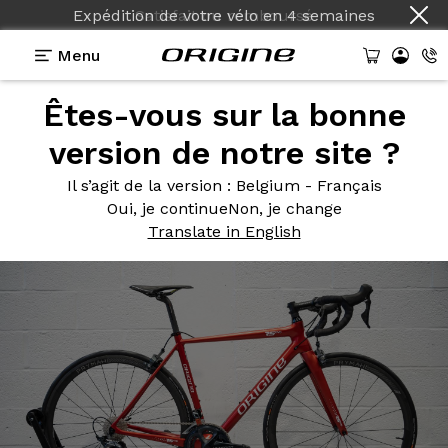
Expédition de votre vélo
en
4 semaines
Menu
Êtes-vous sur la bonne
Photos
> Axxome RS Evo Rouge Flamme Satiné
version de notre site ?
Axxome RS
Evo Rouge
Il s’agit de la version
: Belgium - Français
Flamme Satiné
Oui, je continue
Non, je change
Translate in English