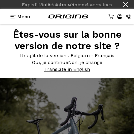
Expédition de votre vélo
en
4 semaines
Menu
Êtes-vous sur la bonne
Photos
> Gris Sonique
version de notre site ?
Gris
Sonique
Il s’agit de la version
: Belgium - Français
Oui, je continue
Non, je change
Translate in English