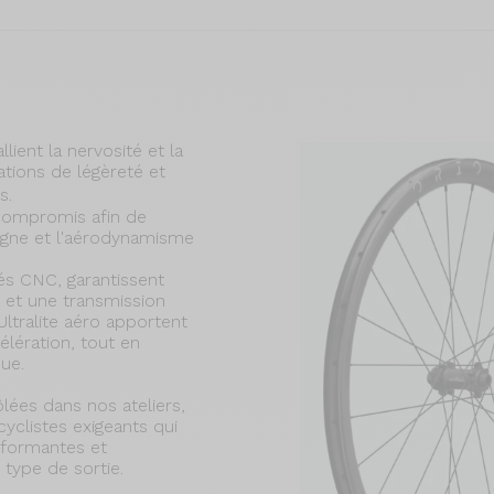
lient la nervosité et la
ations de légèreté et
es.
compromis afin de
gne et l'aérodynamisme
és CNC, garantissent
et une transmission
Ultralite aéro apportent
élération, tout en
que.
ées dans nos ateliers,
cyclistes exigeants qui
rformantes et
 type de sortie.