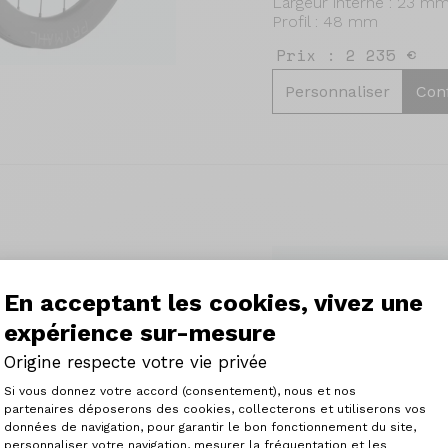
Largeur interne : 23 m
Profil : 48 mm
Prix : 2 235 €
Personnaliser
Con
ur les cyclistes à la
cision.
En acceptant les cookies, vivez une
rodynamisme et
expérience sur-mesure
 plat sur des vitesses
 UML augmentent la
Origine respecte votre vie privée
préservant le confort.
Plateforme de Gestion du Consenteme
ssurent une rotation
Si vous donnez votre accord (consentement), nous et nos
ransfert de puissance
partenaires déposerons des cookies, collecterons et utiliserons vos
données de navigation, pour garantir le bon fonctionnement du site,
personnaliser votre navigation, mesurer la fréquentation et les
Axeptio consent