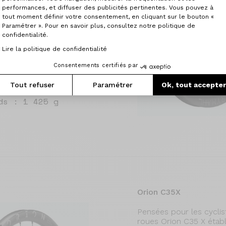
dans nos ateliers, les
performances, et diffuser des publicités pertinentes. Vous pouvez à
ec précision,
tout moment définir votre consentement, en cliquant sur le bouton «
Paramétrer ». Pour en savoir plus, consultez notre politique de
plaisir de pilotage sur
confidentialité.
Lire la politique de confidentialité
Consentements certifiés par
Tout refuser
Paramétrer
Ok, tout accepte
ds : 1 425 g
Orion C35X
Pensées pour les cycli
roues Orion C35 X étab