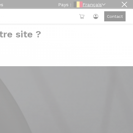
es
Pays :
Français
Contact
re site ?