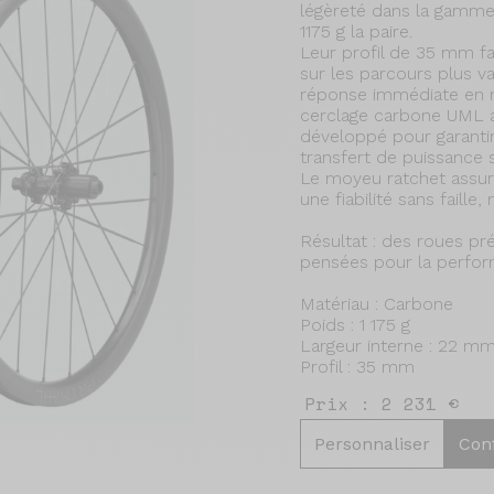
légèreté dans la gamme
1175 g la paire.
Leur profil de 35 mm fav
sur les parcours plus va
réponse immédiate en r
cerclage carbone UML au
développé pour garantir
transfert de puissance 
Le moyeu ratchet assur
une fiabilité sans faill
Résultat : des roues pré
pensées pour la perfor
Matériau : Carbone
Poids : 1 175 g
Largeur interne : 22 m
Profil : 35 mm
Prix : 2 231 €
Personnaliser
Con