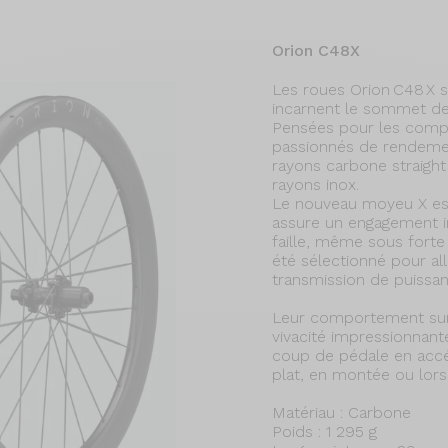
Orion C48X
Les roues Orion C48 X s
incarnent le sommet de
Pensées pour les compét
passionnés de rendemen
rayons carbone straight
rayons inox.
Le nouveau moyeu X est
assure un engagement in
faille, même sous fort
été sélectionné pour alli
transmission de puissan
Leur comportement sur 
vivacité impressionnan
coup de pédale en accél
plat, en montée ou lors
Matériau : Carbone
Poids : 1 295 g