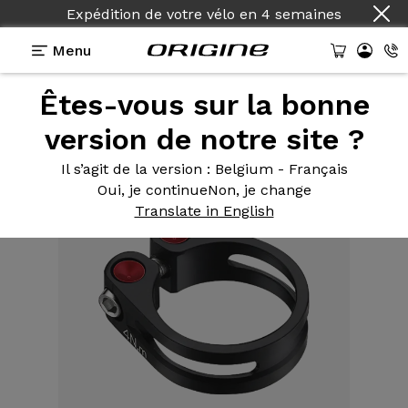
Expédition de votre vélo
en
4 semaines
Menu
Êtes-vous sur la bonne
Equipements
>
Serrage de selle
>
Seat clamp (18 g)
31.8
version de notre site ?
Il s’agit de la version
: Belgium - Français
Oui, je continue
Non, je change
Translate in English