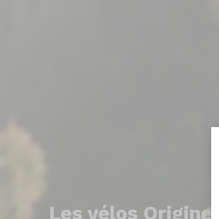
Les
vélos Origine