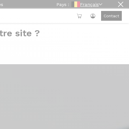
es
Pays :
Français
Contact
re site ?