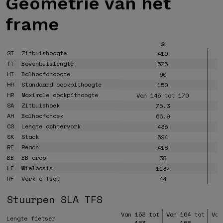
Geometrie van
het
frame
S
ST
Zitbuishoogte
410
TT
Bovenbuislengte
575
HT
Balhoofdhoogte
90
HR
Standaard cockpithoogte
150
HR
Maximale cockpithoogte
Van 145 tot 170
SA
Zitbuishoek
75.3
AH
Balhoofdhoek
66.9
CS
Lengte achtervork
435
SK
Stack
594
RE
Reach
418
BB
BB drop
38
LE
Wielbasis
1137
RF
Vork offset
44
Stuurpen SLA TFS
Van 153 tot
Van 164 tot
Van
Lengte fietser
163
168