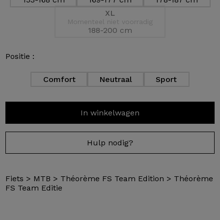
XL
Momenteel niet voorradig
188-200 cm
Positie :
Comfort
Neutraal
Sport
In winkelwagen
Hulp nodig?
Fiets
>
MTB
>
Théorème FS Team Edition
>
Théorème
FS Team Editie