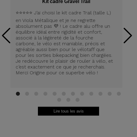
Kit cadre Gravel Trail
⭐️⭐️⭐️⭐️⭐️ J’ai choisi le kit cadre Trail (taille L)
Pe
en Viola Métallique et je ne regrette
la
absolument pas 💜 ! Le cadre alu offre un
équilibre idéal entre rigidité et confort,
associé à la légèreté de la fourche
carbone, le vélo est maniable, précis et
agréable aussi bien pour le vélotaff que
pour les sorties bikepacking bien chargées.
Je redécouvre le plaisir de rouler à vélo, et
c’est exactement ce que je recherchais.
Merci Origine pour ce superbe vélo !
1
2
3
4
5
6
7
8
9
10
11
12
13
14
15
Lire tous les avis