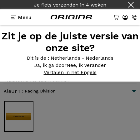
Land :
Nederlands
Menu
Zit je op de juiste versie van
Presentatie
Technologie
onze site?
Dit is de
: Netherlands - Nederlands
Ja, ik ga door
Nee, ik verander
Théorème FS Team Editie
Vertalen in het Engels
6 159 €
|
10.4 kg
Théorème FS Team Edition
Kleur 1 :
Racing Division