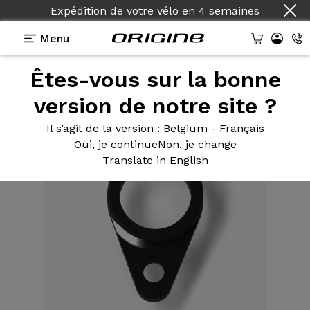
Expédition de votre vélo
en
4 semaines
Menu
Êtes-vous sur la bonne
Equipements
>
Accessoire
>
Insert fixation axe
roue avant Fourche Axxome GT / GTR
version de notre site ?
Il s’agit de la version
: Belgium - Français
Oui, je continue
Non, je change
Translate in English