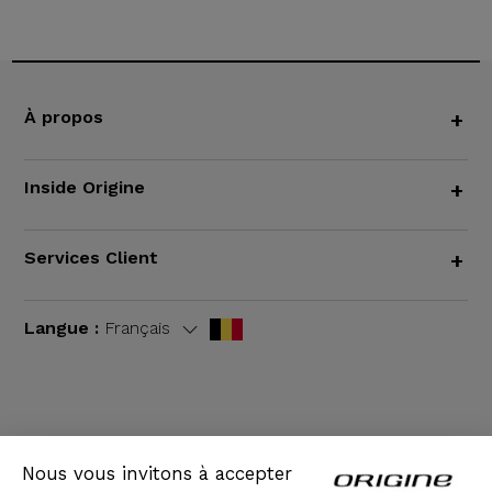
À propos
+
Inside Origine
+
Services Client
+
Langue :
Français
CGV
|
Mentions légales
Nous vous invitons à accepter