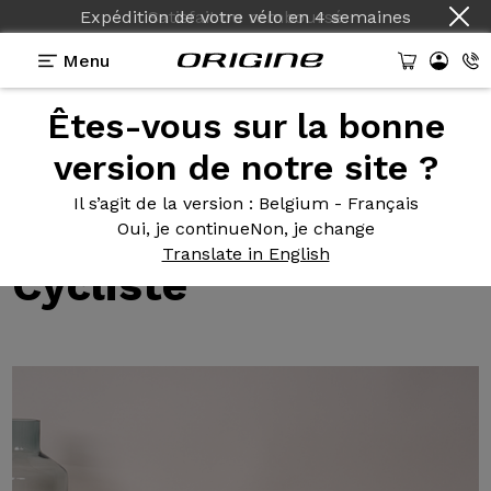
Expédition de votre vélo
en
4 semaines
Menu
Êtes-vous sur la bonne
Tests des vélos Origine
>
Test de notre Graxx par
l'Acheteur Cycliste
version de notre site ?
Test de
notre Graxx
Il s’agit de la version
: Belgium - Français
par l'Acheteur
Oui, je continue
Non, je change
Translate in English
Cycliste