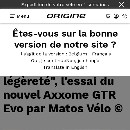
Expédition de votre vélo
en
4 semaines
Menu
Êtes-vous sur la bonne
Tests des vélos Origine
>
"Un tempérament
conservé avec légèreté", l'essai du nouvel Axxome
version de notre site ?
GTR Evo par Matos Vélo ©
"Un tempérament
Il s’agit de la version
: Belgium - Français
Oui, je continue
Non, je change
conservé avec
Translate in English
légèreté", l'essai du
nouvel Axxome GTR
Evo par Matos Vélo ©