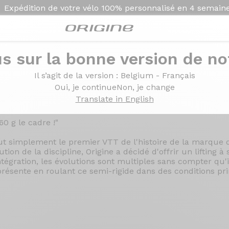
Expédition de votre vélo
100% personnalisé en
4 semain
s sur la bonne version de not
u Origine Théorème hardtail pour 2024.
Origine Théorème hard
Il s’agit de la version
: Belgium - Français
Oui, je continue
Non, je change
Translate in English
60 g le cadre !"
ut simplement le premier VTT de l'histoire de la marque 
ution de la discipline, Origine a décidé d'offrir un lifting à 
ntégration, les évolutions sont multiples sans compter qu'i
présente en roulant ce semi-rigide dans des conditions prin