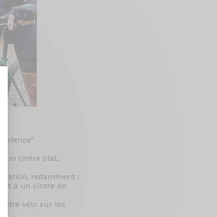
nt : Personnalisez vos Options
périence"
d’un cintre plat,
guration, notamment :
port à un cintre de
votre vélo sur les