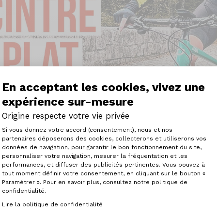
En acceptant les cookies, vivez une
expérience sur-mesure
Origine respecte votre vie privée
Plateforme de Gestion du Consenteme
Si vous donnez votre accord (consentement), nous et nos
partenaires déposerons des cookies, collecterons et utiliserons vos
vel Bike : Une Bonne Idée ? Avantages, Inconvénients et Ex
données de navigation, pour garantir le bon fonctionnement du site,
personnaliser votre navigation, mesurer la fréquentation et les
Axeptio consent
us explique pourquoi j’ai choisi d’équiper mon gravel bike 
performances, et diffuser des publicités pertinentes. Vous pouvez à
tout moment définir votre consentement, en cliquant sur le bouton «
s questions que vous pourriez vous poser sur cette confi
Paramétrer ». Pour en savoir plus, consultez notre politique de
ges et les inconvénients d’un cintre plat (flatbar) par rap
confidentialité.
acte-t-il la maniabilité, le confort, et la performance de 
Lire la politique de confidentialité
n tout-terrain ?