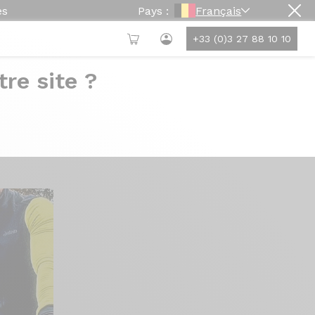
es
Pays :
Français
+33 (0)3 27 88 10 10
re site ?
'il faut savoir