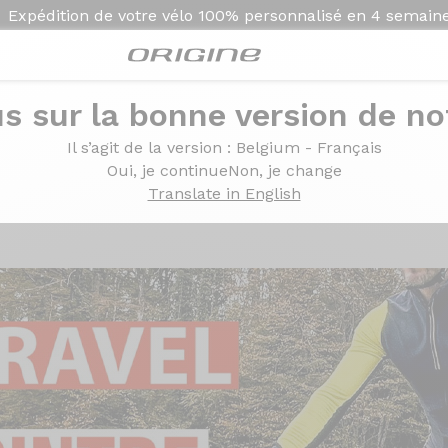
Expédition de votre vélo
100% personnalisé en
4 semain
s sur la bonne version de not
 cintre plat : Tout ce qu'il faut savoir avant de changer
cintre plat : Tout ce qu
Il s’agit de la version
: Belgium - Français
Oui, je continue
Non, je change
r
Translate in English