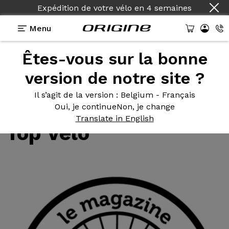
Expédition de votre vélo
en
4 semaines
Menu
Êtes-vous sur la bonne
Tests des vélos Origine
>
Test vidéo de l'Axxome II
RS par Top Vélo
version de notre site ?
Test vidéo
de
Il s’agit de la version
: Belgium - Français
l'Axxome II RS par
Oui, je continue
Non, je change
Translate in English
Top Vélo