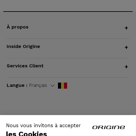
À propos
+
Inside Origine
+
Services Client
+
Langue :
Français
CGV
|
Mentions légales
Nous vous invitons à accepter
les Cookies