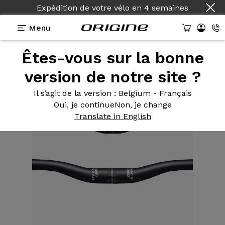
Expédition de votre vélo
en
4 semaines
Menu
Êtes-vous sur la bonne
Equipements
>
Cintre Plat
>
MTN Rizer WCS 740
version de notre site ?
Il s’agit de la version
: Belgium - Français
Oui, je continue
Non, je change
Translate in English