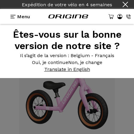
Expédition de votre vélo
en
4 semaines
Menu
Êtes-vous sur la bonne
Equipements
>
Draisienne
>
Draisienne 12 pouces
Pink
version de notre site ?
Il s’agit de la version
: Belgium - Français
Oui, je continue
Non, je change
Translate in English