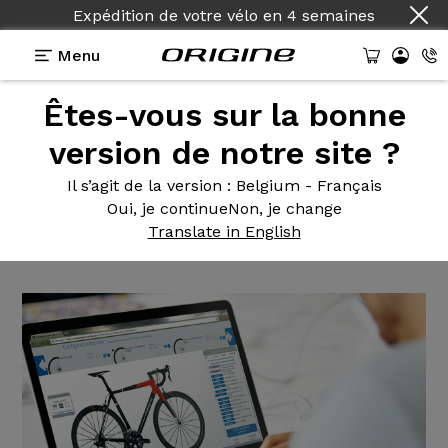
Expédition de votre vélo
en
4 semaines
Menu
Êtes-vous sur la bonne
Actualités Origine
>
Les nouveautés 2018 sont sur
le configurateur Origine.
version de notre site ?
Les nouveautés
2018 sont sur
Il s’agit de la version
: Belgium - Français
Oui, je continue
Non, je change
le configurateur Origine.
Translate in English