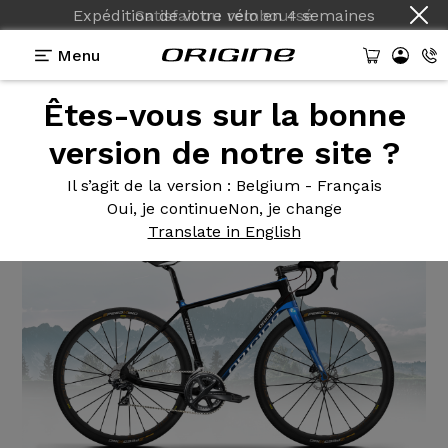
Expédition de votre vélo
en
4 semaines
Menu
Êtes-vous sur la bonne
Actualités Origine
>
Découvrez Graxx
version de notre site ?
Découvrez
Graxx
Il s’agit de la version
: Belgium - Français
Oui, je continue
Non, je change
Translate in English