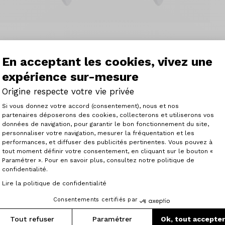
En acceptant les cookies, vivez une
k X-Track et Geo Trekking, niveau Normal.
expérience sur-mesure
Origine respecte votre vie privée
Plateforme de Gestion du Consenteme
Si vous donnez votre accord (consentement), nous et nos
partenaires déposerons des cookies, collecterons et utiliserons vos
données de navigation, pour garantir le bon fonctionnement du site,
personnaliser votre navigation, mesurer la fréquentation et les
Axeptio consent
performances, et diffuser des publicités pertinentes. Vous pouvez à
Articles similaires
tout moment définir votre consentement, en cliquant sur le bouton «
Paramétrer ». Pour en savoir plus, consultez notre politique de
confidentialité.
Lire la politique de confidentialité
Consentements certifiés par
Tout refuser
Paramétrer
Ok, tout accepte