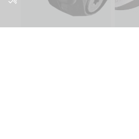
À propos
Inside Orig
Philosophie Origine
Blog
Recherche et
Presse
développement
Tutoriels
Vente en ligne
Origine Cyc
Bike Finder
Origine Rac