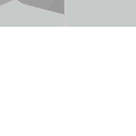
ine
Services Client
Langue :
Garanties
Paiement
Livraison
ling Club
Entretien
ing Division
Foire aux questions