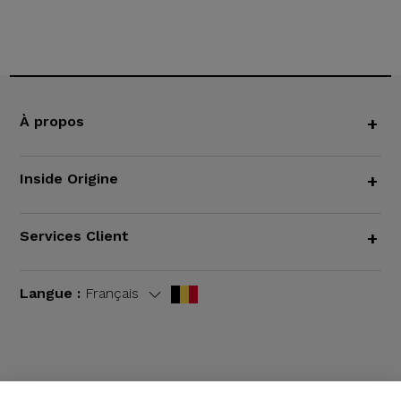
À propos
+
Inside Origine
+
Services Client
+
Langue :
Français
CGV
|
Mentions légales