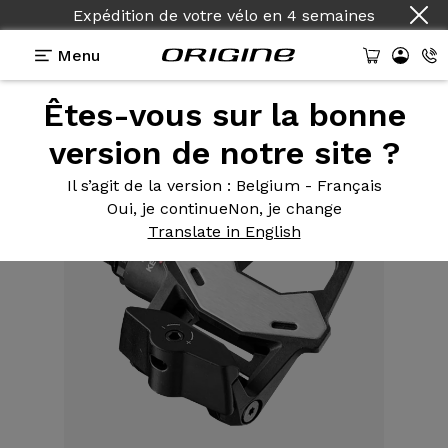
Expédition de votre vélo
en
4 semaines
Menu
Êtes-vous sur la bonne
Equipements
>
Pédales
>
Keo 2 Max Carbone
version de notre site ?
Il s’agit de la version
: Belgium - Français
Oui, je continue
Non, je change
Translate in English