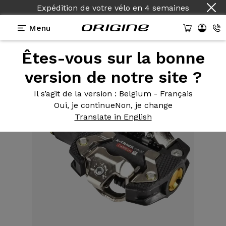
Expédition de votre vélo
en
4 semaines
Menu
Êtes-vous sur la bonne
Equipements
>
Pédales
>
X-Track Race Carbon Ti
version de notre site ?
Il s’agit de la version
: Belgium - Français
Oui, je continue
Non, je change
Translate in English