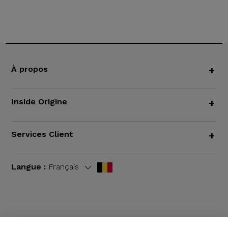
À propos
+
Inside Origine
+
Services Client
+
Langue :
Français
CGV
|
Mentions légales