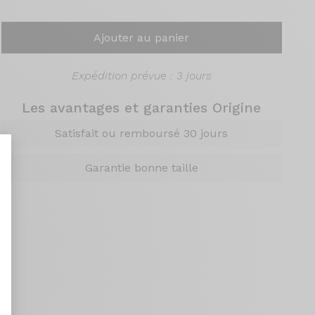
Ajouter au panier
Expédition prévue : 3 jours
Les avantages et garanties Origine
Satisfait ou remboursé 30 jours
Garantie bonne taille
nt : Personnalisez vos Options