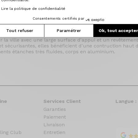
confidentialité.
Lire la politique de confidentialité
Consentements certifiés par
Tout refuser
Paramétrer
Ok, tout accepte
r la ville avec une large surface d'appui et un revêtement
et sécurisantes, elles bénéficient d'une contruction haut
ents étanches très fluides, corps en aluminium.
ine
Services Client
Langue :
Garanties
Paiement
Livraison
ling Club
Entretien