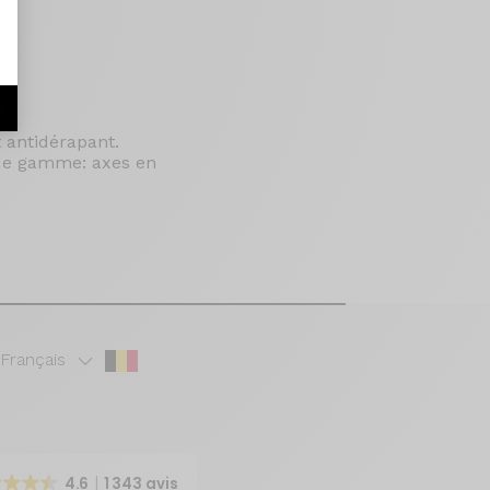
r
 antidérapant.
 de gamme: axes en
Français
4.6
1 343 avis