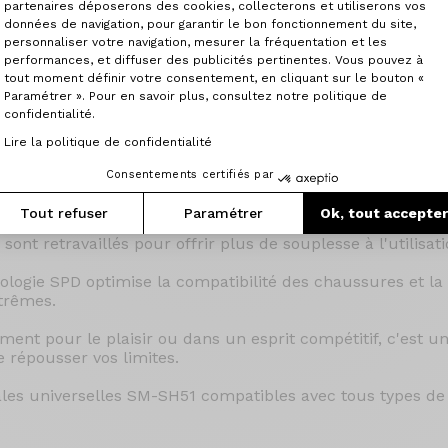
partenaires déposerons des cookies, collecterons et utiliserons vos
données de navigation, pour garantir le bon fonctionnement du site,
personnaliser votre navigation, mesurer la fréquentation et les
Axeptio consent
performances, et diffuser des publicités pertinentes. Vous pouvez à
tout moment définir votre consentement, en cliquant sur le bouton «
Paramétrer ». Pour en savoir plus, consultez notre politique de
confidentialité.
nce,
Lire la politique de confidentialité
dialement reconnue Shimano XT, les XT M8100 disposent d
Consentements certifiés par
nt de plusieurs décennies d'expérience.
e surface d'appui élargie en aluminium et d'un axe en ac
Tout refuser
Paramétrer
Ok, tout accepte
sont retravaillés pour offrir plus de souplesse à l'utilisati
logie SPD optimise la compatibilité des chaussures et la fa
trêmes.
ent pour le plaisir ou dans un esprit compétitif, c'est un
e répousser vos limites.
cales universelles SM-SH51 compatibles avec tous types d