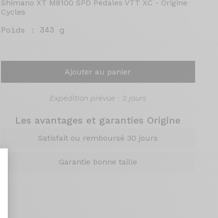
Shimano XT M8100 SPD Pédales VTT XC - Origine
Cycles
Poids :
343 g
Ajouter au panier
Expédition prévue : 3 jours
Les avantages et garanties Origine
Satisfait ou remboursé 30 jours
Garantie bonne taille
nt : Personnalisez vos Options