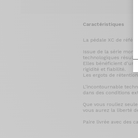
Caractéristiques
La pédale XC de référe
Issue de la série mon
technologiques résulta
Elles bénéficient d'un
rigidité et fiabilité.
Les ergots de rétention 
L'incontournable techno
dans des conditions ex
Que vous rouliez seulem
vous aurez la liberté d
Paire livrée avec des 