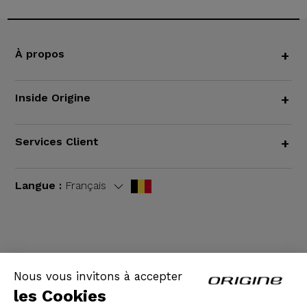
À propos
+
Inside Origine
+
Services Client
+
Langue :
Français
CGV
|
Mentions légales
Nous vous invitons à accepter
les Cookies