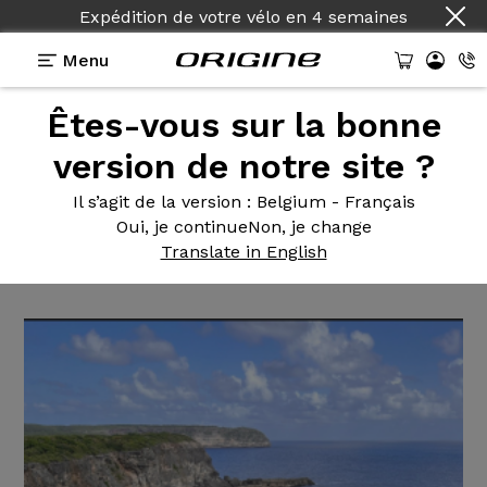
Expédition de votre vélo
en
4 semaines
Menu
Êtes-vous sur la bonne
Témoignages
>
Help Road - Shimano 105 2x11v -
Mavic A423 X20
version de notre site ?
Help Road
- Shimano 105
Il s’agit de la version
: Belgium - Français
Oui, je continue
Non, je change
2x11v - Mavic A423 X20
Translate in English