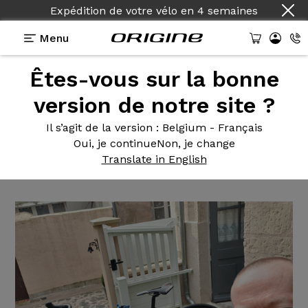
Expédition de votre vélo
en
4 semaines
Menu
Êtes-vous sur la bonne
Témoignages
>
Axxome 350 - Shimano Ultegra -
Prymahl C35R
version de notre site ?
Axxome 350
- Shimano
Il s’agit de la version
: Belgium - Français
Oui, je continue
Non, je change
Ultegra - Prymahl C35R
Translate in English