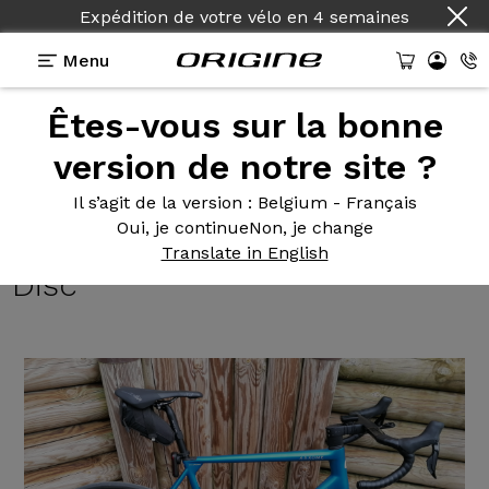
Expédition de votre vélo
en
4 semaines
Menu
Êtes-vous sur la bonne
Témoignages
>
Axxomme GTO - Shimano 105 Di2
12V - Campagnolo Zonda Disc
version de notre site ?
Axxomme GTO
- Shimano 105
Il s’agit de la version
: Belgium - Français
Oui, je continue
Non, je change
Di2 12V - Campagnolo Zonda
Translate in English
Disc