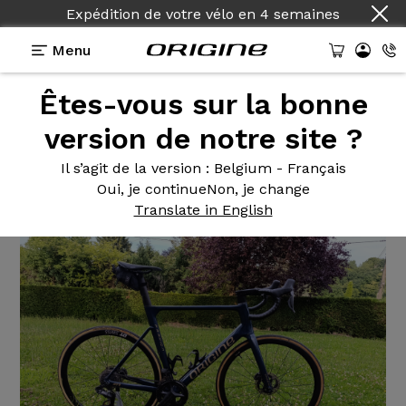
Expédition de votre vélo
en
4 semaines
Menu
Êtes-vous sur la bonne
Témoignages
>
Kit cadre Fraxion
version de notre site ?
Kit
cadre Fraxion
Il s’agit de la version
: Belgium - Français
Oui, je continue
Non, je change
Translate in English