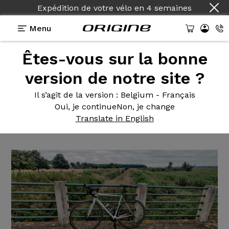
Expédition de votre vélo
en
4 semaines
Menu
Êtes-vous sur la bonne
Témoignages
>
Axxome II 350 - Ultegra R8000 -
Ksyrium Elite
version de notre site ?
Axxome II
350 - Ultegra
Il s’agit de la version
: Belgium - Français
Oui, je continue
Non, je change
R8000 - Ksyrium Elite
Translate in English