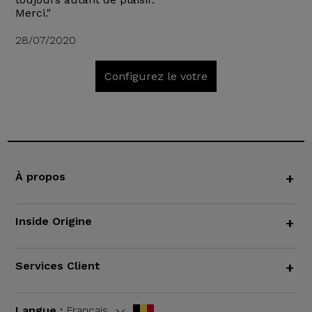
Merci."
28/07/2020
Configurez le votre
À propos
+
Inside Origine
+
Services Client
+
Langue :
Français