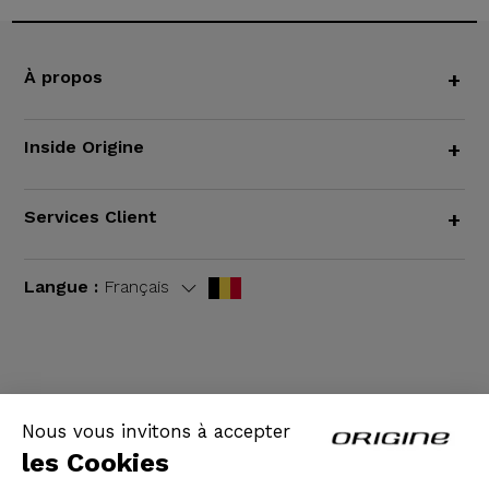
À propos
+
Inside Origine
+
Services Client
+
Langue :
Français
CGV
|
Mentions légales
Nous vous invitons à accepter
les Cookies