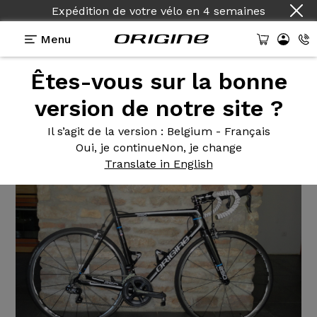
Expédition de votre vélo
en
4 semaines
Menu
Êtes-vous sur la bonne
Témoignages
>
Vélo de route Axxome Ultegra
version de notre site ?
Vélo de
route Axxome Ultegra
Il s’agit de la version
: Belgium - Français
Oui, je continue
Non, je change
Translate in English