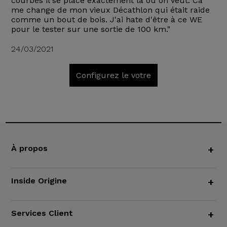
courbes il se place exactement là où on veut. Ca
me change de mon vieux Décathlon qui était raide
comme un bout de bois. J'ai hate d'être à ce WE
pour le tester sur une sortie de 100 km."
24/03/2021
Configurez le votre
À propos
+
Inside Origine
+
Services Client
+