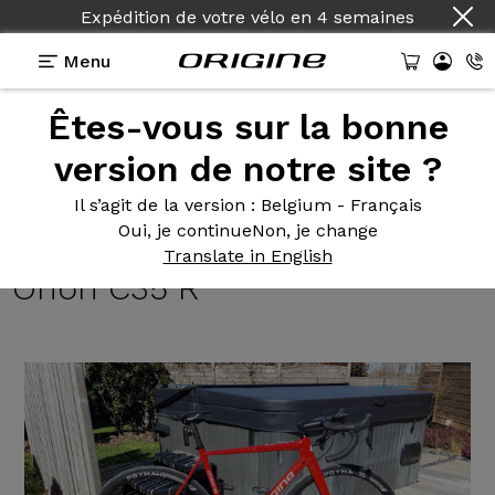
Expédition de votre vélo
en
4 semaines
Menu
Êtes-vous sur la bonne
Témoignages
>
Axxome II GT - Shimano Dura Ace
Di2 - Roues Prymahl Orion C35 R
version de notre site ?
Axxome II
GT - Shimano Dura
Il s’agit de la version
: Belgium - Français
Oui, je continue
Non, je change
Ace Di2 - Roues Prymahl
Translate in English
Orion C35 R