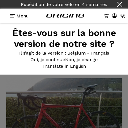
Expédition de votre vélo
en
4 semaines
Menu
Êtes-vous sur la bonne
Témoignages
>
velo de route Axxome 250 Ultegra
version de notre site ?
velo de
route Axxome 250
Il s’agit de la version
: Belgium - Français
Ultegra
Oui, je continue
Non, je change
Translate in English