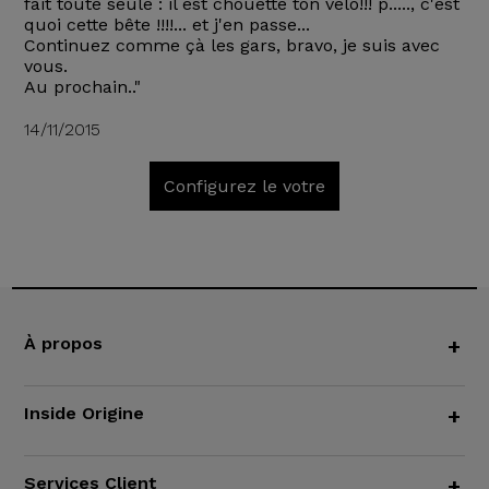
fait toute seule : il est chouette ton vélo!!! p....., c'est
quoi cette bête !!!!... et j'en passe...
Continuez comme çà les gars, bravo, je suis avec
vous.
Au prochain.."
14/11/2015
Configurez le votre
À propos
+
Inside Origine
+
Services Client
+