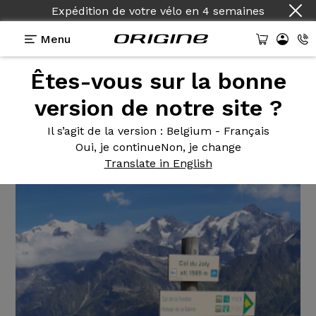
Expédition de votre vélo
en
4 semaines
Menu
Êtes-vous sur la bonne
Témoignages
>
Axxome II GT - Ultegra
version de notre site ?
Axxome II
GT - Ultegra
Il s’agit de la version
: Belgium - Français
Oui, je continue
Non, je change
Translate in English