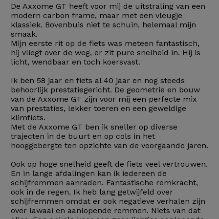
De Axxome GT heeft voor mij de uitstraling van een
modern carbon frame, maar met een vleugje
klassiek. Bovenbuis niet te schuin, helemaal mijn
smaak.
Mijn eerste rit op de fiets was meteen fantastisch,
hij vliegt over de weg, er zit pure snelheid in. Hij is
licht, wendbaar en toch koersvast.
Ik ben 58 jaar en fiets al 40 jaar en nog steeds
behoorlijk prestatiegericht. De geometrie en bouw
van de Axxome GT zijn voor mij een perfecte mix
van prestaties, lekker toeren en een geweldige
klimfiets.
Met de Axxome GT ben ik sneller op diverse
trajecten in de buurt en op cols in het
hooggebergte ten opzichte van de voorgaande jaren.
Ook op hoge snelheid geeft de fiets veel vertrouwen.
En in lange afdalingen kan ik iedereen de
schijfremmen aanraden. Fantastische remkracht,
ook in de regen. Ik heb lang getwijfeld over
schijfremmen omdat er ook negatieve verhalen zijn
over lawaai en aanlopende remmen. Niets van dat