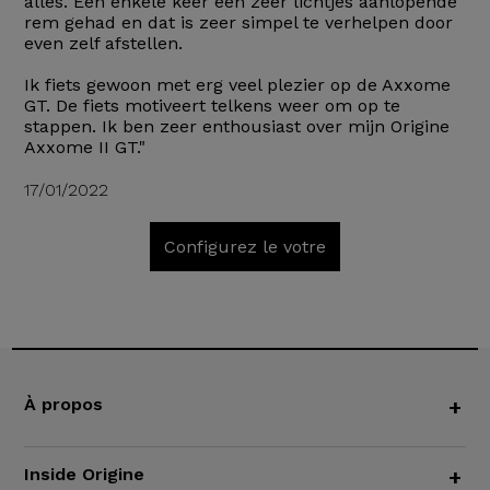
alles. Een enkele keer een zeer lichtjes aanlopende
rem gehad en dat is zeer simpel te verhelpen door
even zelf afstellen.
Ik fiets gewoon met erg veel plezier op de Axxome
GT. De fiets motiveert telkens weer om op te
stappen. Ik ben zeer enthousiast over mijn Origine
Axxome II GT."
17/01/2022
Configurez le votre
À propos
+
Inside Origine
+