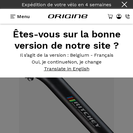
Expédition de votre vélo
en
4 semaines
Menu
Êtes-vous sur la bonne
Equipements
>
Tige de Selle
>
Zero WCS Carbon
Zéro déport 400mm
version de notre site ?
Il s’agit de la version
: Belgium - Français
Oui, je continue
Non, je change
Translate in English